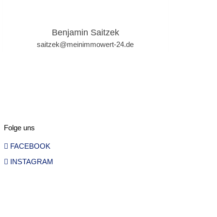
Benjamin Saitzek
saitzek@meinimmowert-24.de
0152 54136912
Featured Properties
Leider wurde keine featured Immobilie gefunden!
Folge uns
Suchen
FACEBOOK
nach:
INSTAGRAM
Kategorien
Luxury