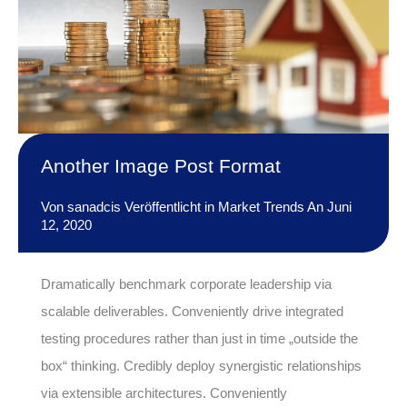
Another Image Post Format
Von
sanadcis
Veröffentlicht in
Market Trends
An
Juni
12, 2020
Dramatically benchmark corporate leadership via
scalable deliverables. Conveniently drive integrated
testing procedures rather than just in time „outside the
box“ thinking. Credibly deploy synergistic relationships
via extensible architectures. Conveniently