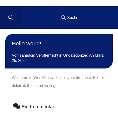
Suche
Hello world!
Von
sanadcis
Veröffentlicht in
Uncategorized
An
März
25, 2022
Welcome to WordPress. This is your first post. Edit or
delete it, then start writing!
Ein Kommentar